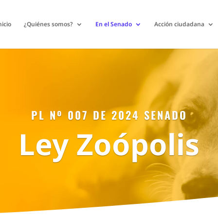
nicio
¿Quiénes somos?
En el Senado
Acción ciudadana
PL Nº 007 DE 2024 SENADO
Ley Zoópolis