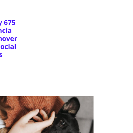
y 675
ncia
mover
ocial
s