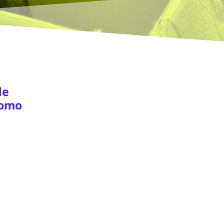
de
como