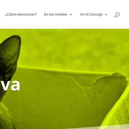
¿Cómo denunciar?
En los medios
En el Concejo
lva