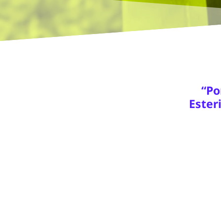
“Po
Ester