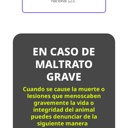
nacional 123.
EN CASO DE
MALTRATO
GRAVE
Cuando se cause la muerte o
lesiones que menoscaben
gravemente la vida o
integridad del animal
puedes denunciar de la
siguiente manera